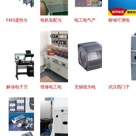
FMS柔性生
电机装配与
电工电气产
聊城可调电
产制造实训
运行检测实
品列表第20
解电源
系统 机电
训考核装置
页 | 化工设
2020推荐
一体化与电
在电气设备
备网电气设
品牌
气设备的深
教学中的应
备汇总
度融合实践
用与实践
解读电子万
维修电工电
无锡德为电
武汉西门子
能试验机与
气控制技能
气自动化设
电气设备
万能试验机
实训考核装
备 其他电
PLC产品列
选购指南
置的建设与
子产品制造
表与选型指
电气设备可
应用
设备产品列
南
靠性的科学
表