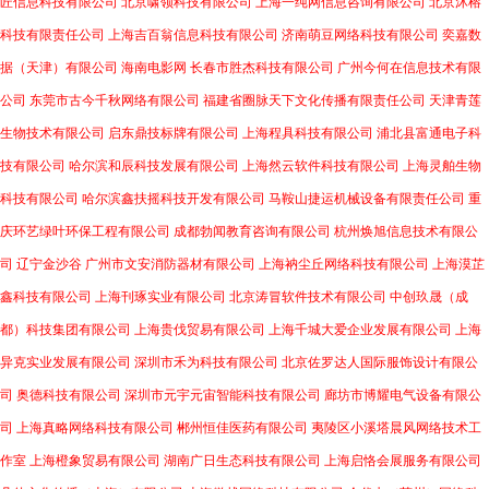
匠信息科技有限公司
北京啸领科技有限公司
上海一纯网信息咨询有限公司
北京沐榕
科技有限责任公司
上海吉百翁信息科技有限公司
济南萌豆网络科技有限公司
奕嘉数
据（天津）有限公司
海南电影网
长春市胜杰科技有限公司
广州今何在信息技术有限
公司
东莞市古今千秋网络有限公司
福建省圈脉天下文化传播有限责任公司
天津青莲
生物技术有限公司
启东鼎技标牌有限公司
上海程具科技有限公司
浦北县富通电子科
技有限公司
哈尔滨和辰科技发展有限公司
上海然云软件科技有限公司
上海灵舶生物
科技有限公司
哈尔滨鑫扶摇科技开发有限公司
马鞍山捷运机械设备有限责任公司
重
庆环艺绿叶环保工程有限公司
成都勃闻教育咨询有限公司
杭州焕旭信息技术有限公
司
辽宁金沙谷
广州市文安消防器材有限公司
上海衲尘丘网络科技有限公司
上海漠芷
鑫科技有限公司
上海刊琢实业有限公司
北京涛冒软件技术有限公司
中创玖晟（成
都）科技集团有限公司
上海贵伐贸易有限公司
上海千城大爱企业发展有限公司
上海
异克实业发展有限公司
深圳市禾为科技有限公司
北京佐罗达人国际服饰设计有限公
司
奥德科技有限公司
深圳市元宇元宙智能科技有限公司
廊坊市博耀电气设备有限公
司
上海真略网络科技有限公司
郴州恒佳医药有限公司
夷陵区小溪塔晨风网络技术工
作室
上海橙象贸易有限公司
湖南广日生态科技有限公司
上海启恪会展服务有限公司