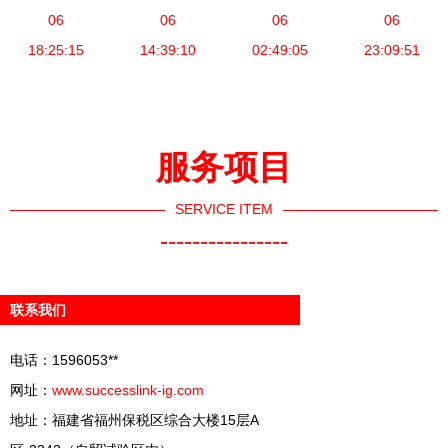
子产品制造
06
表与选型指
06
沦为“温州
06
油发电机选
06
设备产品列
18:25:15
14:39:10
南
批发”——
02:49:05
型与配置指
23:09:51
表
电气设备制
南
造的能量更
替真相
服务项目
SERVICE ITEM
----------------
联系我们
电话：1596053**
网址：
www.successlink-ig.com
地址：福建省福州保税区综合大楼15层A