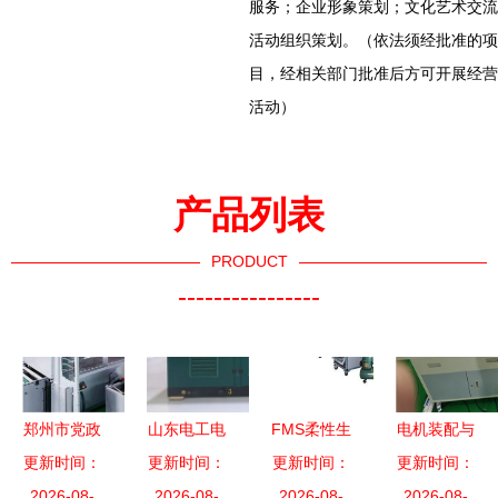
服务；企业形象策划；文化艺术交流
活动组织策划。（依法须经批准的项
目，经相关部门批准后方可开展经营
活动）
产品列表
PRODUCT
----------------
郑州市党政
山东电工电
FMS柔性生
电机装配与
考察团莅临
更新时间：
更新时间：
气2021年
产制造实训
更新时间：
运行检测实
更新时间：
森源集团参
2026-08-
55项新产品
2026-08-
系统 机电
2026-08-
训考核装置
2026-08-