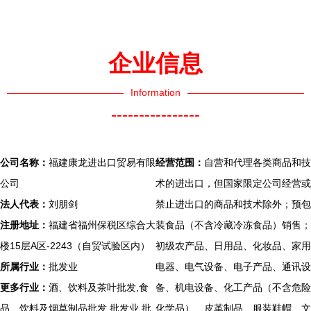
哪些电气设备？全知道的人
气设备，学电气从认识设备
不多
开始
企业信息
Information
----------------
公司名称：
福建康龙进出口贸易有限
经营范围：
自营和代理各类商品和技
公司
术的进出口，但国家限定公司经营或
法人代表：
刘朋剑
禁止进出口的商品和技术除外；预包
注册地址：
福建省福州保税区综合大
装食品（不含冷藏冷冻食品）销售；
楼15层A区-2243（自贸试验区内）
初级农产品、日用品、化妆品、家用
所属行业：
批发业
电器、电气设备、电子产品、通讯设
更多行业：
酒、饮料及茶叶批发,食
备、机电设备、化工产品（不含危险
品、饮料及烟草制品批发,批发业,批
化学品）、皮革制品、服装鞋帽、文