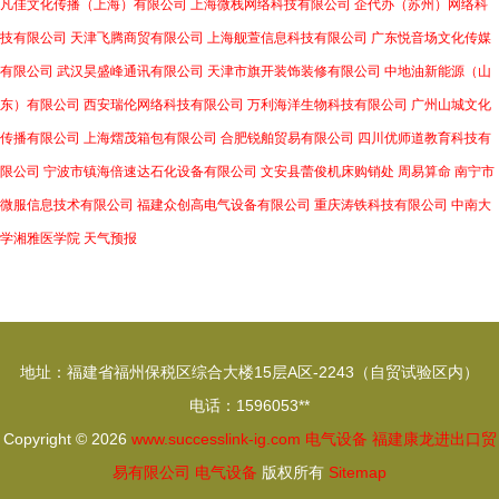
凡佳文化传播（上海）有限公司
上海微栈网络科技有限公司
企代办（苏州）网络科
技有限公司
天津飞腾商贸有限公司
上海舰萱信息科技有限公司
广东悦音场文化传媒
有限公司
武汉昊盛峰通讯有限公司
天津市旗开装饰装修有限公司
中地油新能源（山
东）有限公司
西安瑞伦网络科技有限公司
万利海洋生物科技有限公司
广州山城文化
传播有限公司
上海熠茂箱包有限公司
合肥锐舶贸易有限公司
四川优师道教育科技有
限公司
宁波市镇海倍速达石化设备有限公司
文安县蕾俊机床购销处
周易算命
南宁市
微服信息技术有限公司
福建众创高电气设备有限公司
重庆涛铁科技有限公司
中南大
学湘雅医学院
天气预报
地址：福建省福州保税区综合大楼15层A区-2243（自贸试验区内）
电话：1596053**
Copyright © 2026
www.successlink-ig.com
电气设备
福建康龙进出口贸
易有限公司
电气设备
版权所有
Sitemap