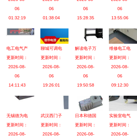
观考察电气
06
发布 电气
06
一体化与电
06
在电气设备
06
设备产业
01:32:19
设备领域的
01:38:04
气设备的深
15:28:35
教学中的应
13:55:06
创新引领
度融合实践
用与实践
电工电气产
聊城可调电
解读电子万
维修电工电
品列表第20
更新时间：
更新时间：
解电源
能试验机与
更新时间：
气控制技能
更新时间：
页 | 化工设
2026-08-
2020推荐
2026-08-
万能试验机
2026-08-
实训考核装
2026-08-
备网电气设
06
品牌
06
选购指南
06
置的建设与
06
14:11:43
备汇总
19:26:01
电气设备可
19:50:58
09:12:30
应用
靠性的科学
保障
无锡德为电
武汉西门子
日本和德国
实验室电气
气自动化设
更新时间：
更新时间：
电气设备
更新时间：
的失算 万
设备应用中
更新时间：
备 其他电
2026-08-
PLC产品列
2026-08-
字级小设备
2026-08-
的8千瓦柴
2026-08-