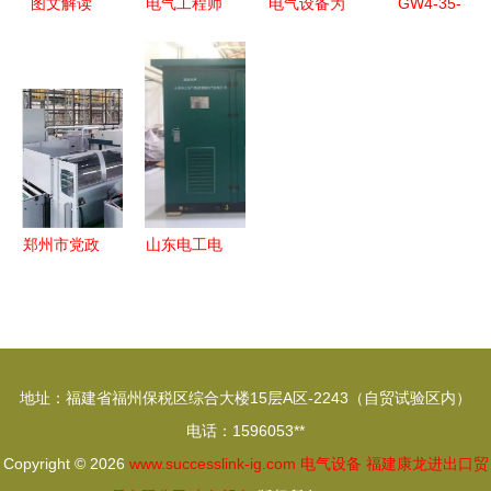
图文解读
电气工程师
电气设备为
GW4-35-
10kV配电
必知 57种
何需要动热
630A 多油
室内都有哪
常用电气设
稳定校验及
断路器 高
些电气设
备，学电气
其校验方法
压电气系统
备？全知道
从认识设备
的稳定守护
的人不多
开始
者
郑州市党政
山东电工电
考察团莅临
气2021年
森源集团参
55项新产品
观考察电气
发布 电气
设备产业
设备领域的
地址：福建省福州保税区综合大楼15层A区-2243（自贸试验区内）
创新引领
电话：1596053**
Copyright © 2026
www.successlink-ig.com
电气设备
福建康龙进出口贸