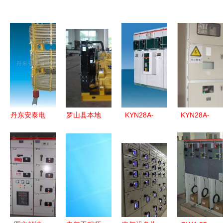
丹东安泰电
罗山县本地
KYN28A-
KYN28A-
气设备电抗
发电机出租
12高压充气
12(GZS1-
器产品列表
服务全面升
柜 现代电
12)型金属
与选型指南
级，保障电
气系统的核
铠装移开式
气设备稳定
心设备解析
中置开关柜
运行
详解