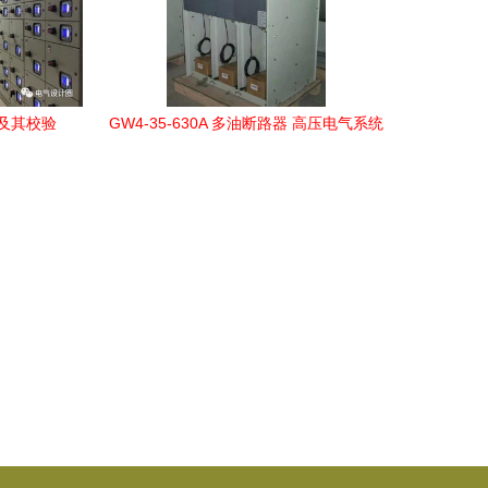
及其校验
GW4-35-630A 多油断路器 高压电气系统
的稳定守护者