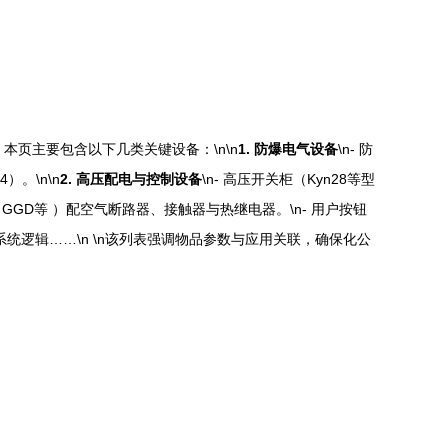
页主要包含以下几类关键设备：\n\n
1. 防爆电气设备
\n- 防
）。\n\n
2. 高压配电与控制设备
\n- 高压开关柜（Kyn28等型
K、GGD等 ）配空气断路器、接触器与热继电器。\n- 用户按钮
系统逻辑……\n \n该列表强调物品参数与应用关联，确保化公