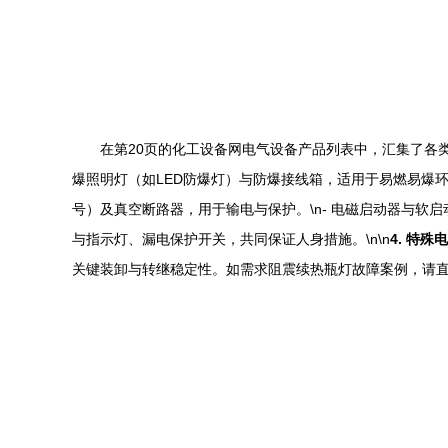
在第20页的化工设备网电气设备产品列表中，汇集了各
爆照明灯（如LED防爆灯）与防爆接线箱，适用于易燃易爆环境。\
号）及真空断路器，用于输电与保护。\n- 电磁启动器与软启动
与指示灯、漏电保护开关，共同保证人身措施。\n\n
4. 特殊
关键装卸与转继稳定性。如需求阻震续热瓶灯故障案例，请直