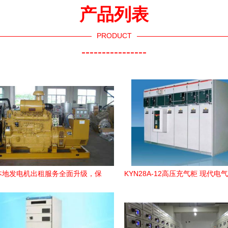
产品列表
PRODUCT
----------------
本地发电机出租服务全面升级，保
KYN28A-12高压充气柜 现代电
障电气设备稳定运行
心设备解析