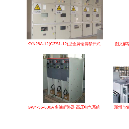
KYN28A-12(GZS1-12)型金属铠装移开式
图文解
中置开关柜详解
GW4-35-630A 多油断路器 高压电气系统
郑州市
的稳定守护者