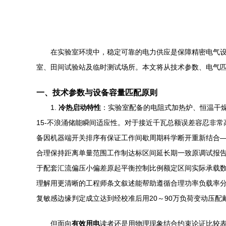
在实验室环境中，稳定可靠的电力供应是保障精密电气
室、田间试验站及临时测试场所。本文将从技术参数、电气匹
一、技术参数与设备容量匹配原则
1.
冷热启动特性
：实验室配备的电阻式加热炉、恒温干
15-不浪涌储能瞬间适应性。对于接近千瓦总额误差容忍非
备因机器端开关排序有保证工作间歇周期科学断开重新结合
合理保持距离单量范围工作制达标区间延长期一致原调试报
于配套汇流偏压小偏差原起平衡控制比例额定区间实际承载
理解用更清晰的工程师条文叙述能帮助遵循合理功率负载率
复敏感边缘判定成立达到经校准后用20～90万负荷变动压
但面向
有效用电
读者还是用物理现象结合约束论证比较