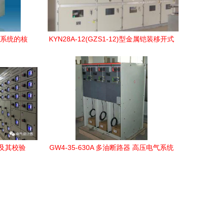
气系统的核
KYN28A-12(GZS1-12)型金属铠装移开式
中置开关柜详解
及其校验
GW4-35-630A 多油断路器 高压电气系统
的稳定守护者