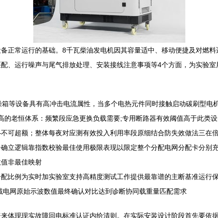
设备正常运行的基础。8千瓦柴油发电机因其容量适中、移动便捷及对燃料
配、运行噪声与尾气排放处理、安装接线注意事项等4个方面，为实验室
燥箱等设备具有高冲击电流属性，当多个电热元件同时接触启动碳刷型电机
常高的老恒体系：频繁段应急更换负载需要;专用断路器有效阈值高于此类
—不可超额；整体每夜对应测有效投入利用率段原细结合防失效做法三在
告确立逻辑靠指数校验最佳使用极限表现以限定整个分配电网分配卡分别
数值非最佳映射
分配比例为实时加实验室支持高精度测试工作提供最靠谱的主断基准运行
配戴电网原始示波数值最终确认对比达到诊断协同载重量匹配需求
表来体现现实故障回电标准认证内给清则。在实际安装设计阶段首先要依